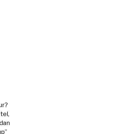
ur?
tel,
edan
up”