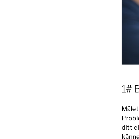
1# 
Målet 
Probl
ditt 
känner