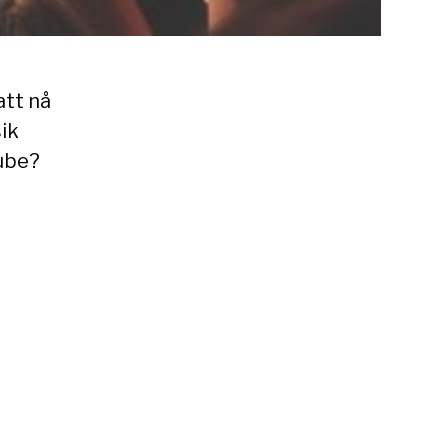
att nå
sik
tube?