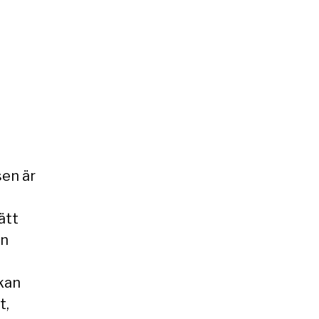
sen är
ätt
en
kan
t,