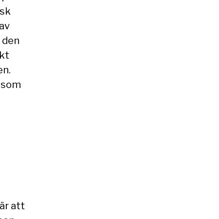
isk
 av
r den
skt
en.
r som
är att