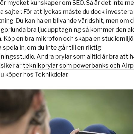
för mycket kunskaper om SEO. Så är det inte m
a sajter. För att lyckas måste du dock investera 
tning. Du kan ha en blivande världshit, men om d
ågorlunda bra ljudupptagning så kommer den al
lå. Köp en bra mikrofon och skapa en studiomiljö
 spela in, om du inte går till en riktig
ningsstudio. Andra prylar som alltid är bra att h
siker är
teknikprylar som powerbanks och Air
u köper hos Teknikdelar.