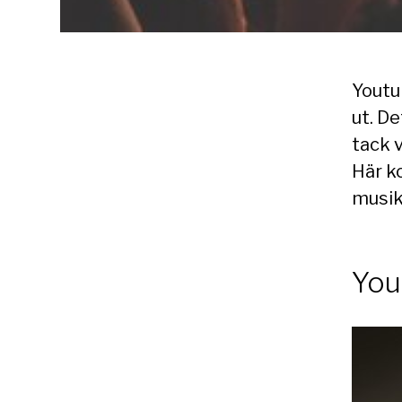
Youtu
ut. De
tack 
Här ko
musik
You