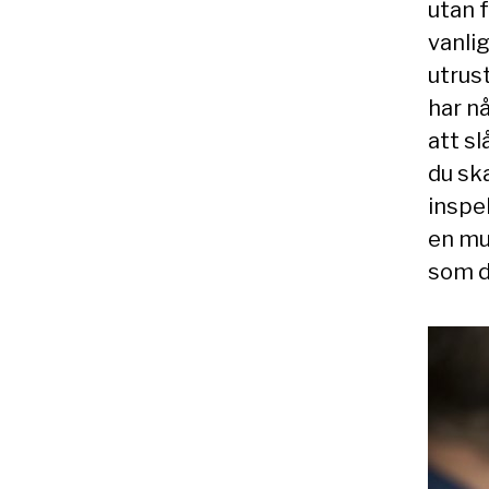
utan 
vanlig
utrus
har n
att s
du ska
inspel
en mu
som d