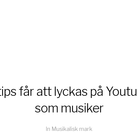
tips får att lyckas på Yout
som musiker
In
Musikalisk mark