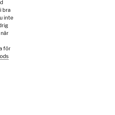
ed
i bra
u inte
drig
 när
a för
pods