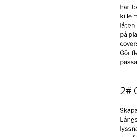
har Jo
kille
låten 
på pla
covers
Gör f
passa
2# 
Skapa 
Långst
lyssna