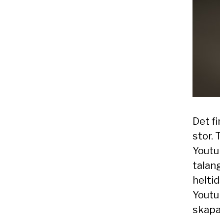
Det f
stor. 
Youtub
talan
helti
Youtu
skapa