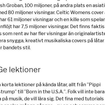
sh Groban, 100 miljoner, på andra plats en asiat
 med 80 miljoner visningar. Celtic Womens cover
har 61 miljoner visningar och en kille som spela
nflöjt har 7,5 miljoner visningar. Det finns fakti
 som rent av har fler visningar än originalartist
lera snygga, kreativt musikaliska covers på låta
r bandets stil.
Ge lektioner
korta lektioner på kända låtar, allt från ”Pippi
rump” till ”Born in the U.S.A.”. Folk vill inte bara
 på musik, de vill lära sig. Det fina med tutorials 